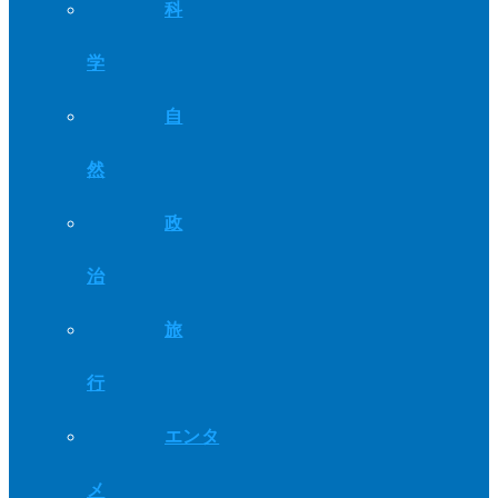
科
学
自
然
政
治
旅
行
エンタ
メ