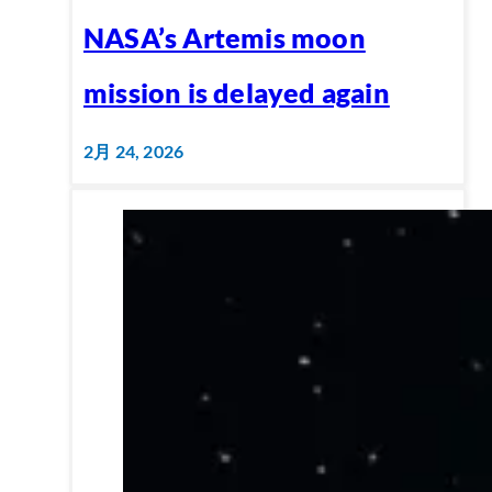
NASA’s Artemis moon
mission is delayed again
2月 24, 2026