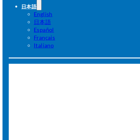
日本語
English
日本語
Español
Français
Italiano