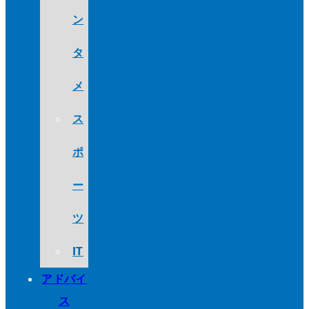
ン
タ
メ
ス
ポ
ー
ツ
IT
アドバイ
ス