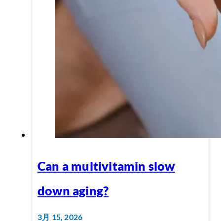
Can a multivitamin slow
down aging?
3月 15, 2026