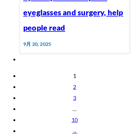
eyeglasses and surgery, help
people read
9月 20, 2025
1
2
3
…
10
→