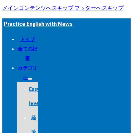
メインコンテンツへスキップ
フッターへスキップ
Practice English with News
トップ
全ての記
事
カテゴリ
ー
Easy
level
経
済