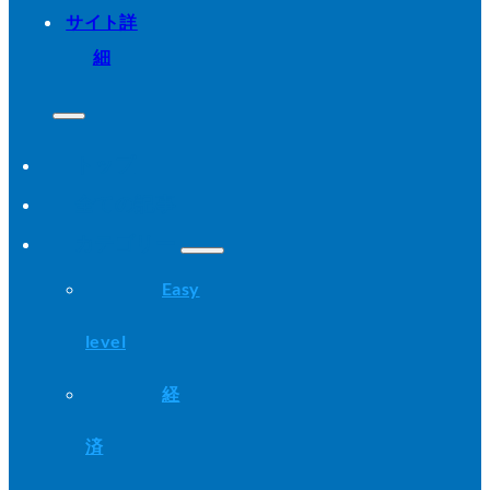
サイト詳
細
トップ
全ての記事
カテゴリー
Easy
level
経
済