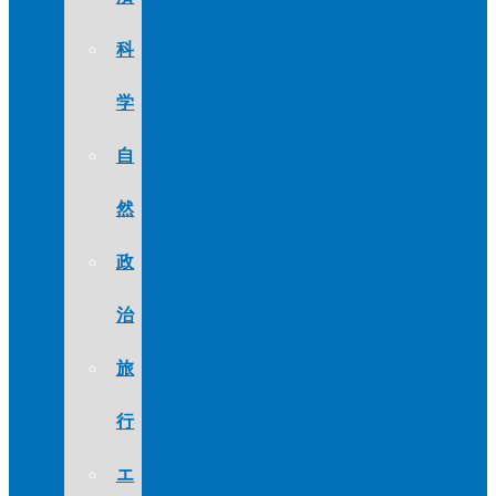
科
学
自
然
政
治
旅
行
エ