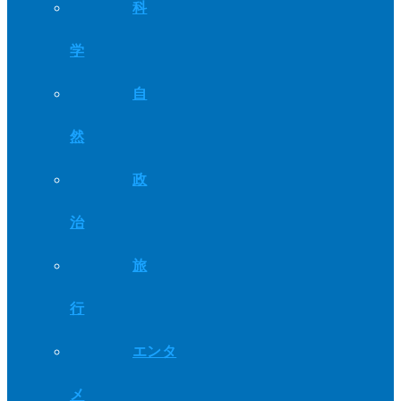
科
学
自
然
政
治
旅
行
エンタ
メ