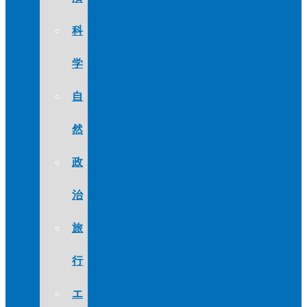
科
学
自
然
政
治
旅
行
エ