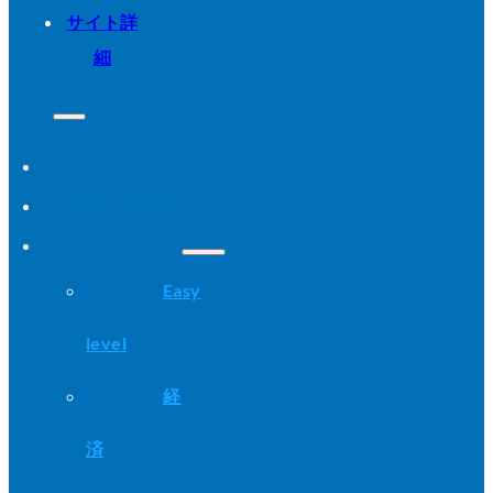
サイト詳
細
トップ
全ての記事
カテゴリー
Easy
level
経
済