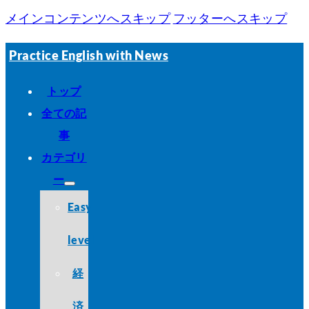
メインコンテンツへスキップ
フッターへスキップ
Practice English with News
トップ
全ての記
事
カテゴリ
ー
Easy
level
経
済