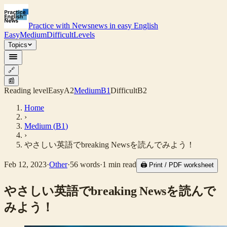
Practice with News
news in easy English
Easy
Medium
Difficult
Levels
Topics
🔗
📰
Reading level
Easy
A2
Medium
B1
Difficult
B2
Home
›
Medium
(
B1
)
›
やさしい英語でbreaking Newsを読んでみよう！
Feb 12, 2023
·
Other
·
56
words
·
1
min read
🖨 Print / PDF worksheet
やさしい英語でbreaking Newsを読んで
みよう！