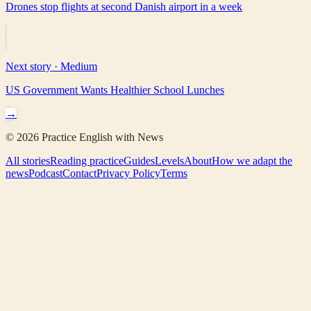
Drones stop flights at second Danish airport in a week
Next story ·
Medium
US Government Wants Healthier School Lunches
→
©
2026
Practice English with News
All stories
Reading practice
Guides
Levels
About
How we adapt the
news
Podcast
Contact
Privacy Policy
Terms