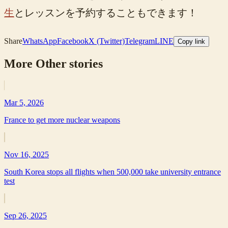
生
とレッスンを予約することもできます！
Share
WhatsApp
Facebook
X (Twitter)
Telegram
LINE
Copy link
More
Other
stories
Mar 5, 2026
France to get more nuclear weapons
Nov 16, 2025
South Korea stops all flights when 500,000 take university entrance
test
Sep 26, 2025