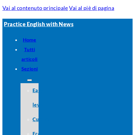
Vai al contenuto principale
Vai al piè di pagina
Practice English with News
Home
Tutti
articoli
Sezioni
Easy
level
Cultura
Economia