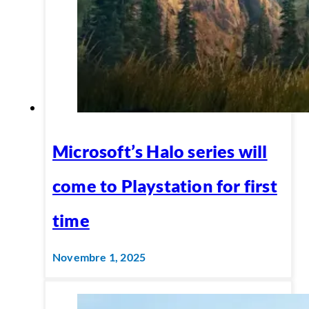
Microsoft’s Halo series will
come to Playstation for first
time
Novembre 1, 2025