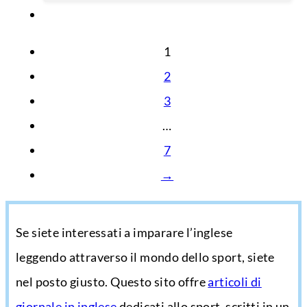
1
2
3
…
7
→
Se siete interessati a imparare l’inglese
leggendo attraverso il mondo dello sport, siete
nel posto giusto. Questo sito offre
articoli di
giornale in inglese
dedicati allo sport, scritti in un